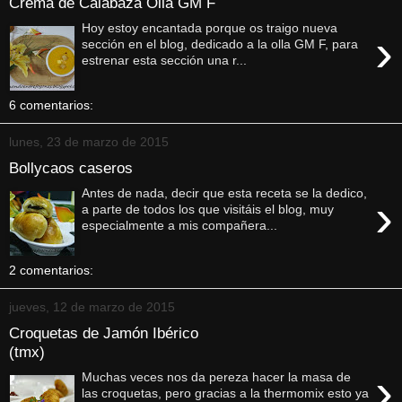
Crema de Calabaza Olla GM F
Hoy estoy encantada porque os traigo nueva
›
sección en el blog, dedicado a la olla GM F, para
estrenar esta sección una r...
6 comentarios:
lunes, 23 de marzo de 2015
Bollycaos caseros
Antes de nada, decir que esta receta se la dedico,
›
a parte de todos los que visitáis el blog, muy
especialmente a mis compañera...
2 comentarios:
jueves, 12 de marzo de 2015
Croquetas de Jamón Ibérico
(tmx)
›
Muchas veces nos da pereza hacer la masa de
las croquetas, pero gracias a la thermomix esto ya