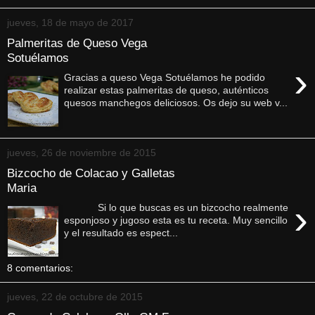
jueves, 18 de mayo de 2017
Palmeritas de Queso Vega
Sotuélamos
›
Gracias a queso Vega Sotuélamos he podido
realizar estas palmeritas de queso, auténticos
quesos manchegos deliciosos. Os dejo su web v...
jueves, 26 de noviembre de 2015
Bizcocho de Colacao y Galletas
Maria
›
Si lo que buscas es un bizcocho realmente
esponjoso y jugoso esta es tu receta. Muy sencillo
y el resultado es espect...
8 comentarios:
jueves, 22 de octubre de 2015