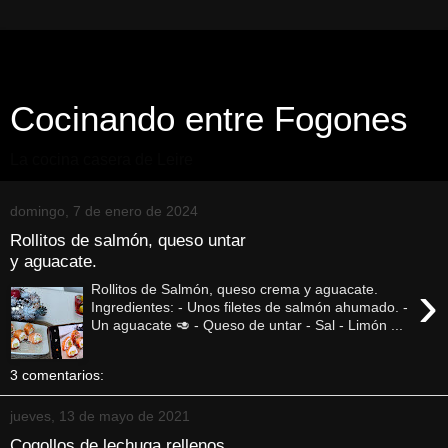
Cocinando entre Fogones
La cocina casera de Leire
domingo, 7 de enero de 2024
Rollitos de salmón, queso untar
y aguacate.
›
Rollitos de Salmón, queso crema y aguacate.
Ingredientes: - Unos filetes de salmón ahumado. -
Un aguacate 🥑 - Queso de untar - Sal - Limón ...
3 comentarios:
jueves, 13 de mayo de 2021
Cogollos de lechuga rellenos.